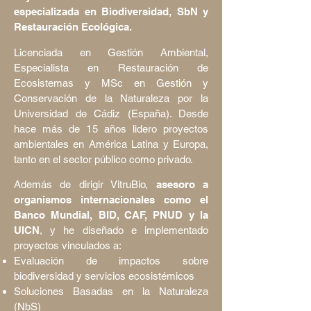
especializada en Biodiversidad, SbN y
Your 14 days trial has
Restauración Ecológica.
expired.
The trial's over, but the show must go
Licenciada en Gestión Ambiental,
on! 🎬 Upgrade now to keep your web
Especialista en Restauración de
masterpiece in the spotlight.
Ecosistemas y MSc en Gestión y
Conservación de la Naturaleza por la
Universidad de Cádiz (España). Desde
hace más de 15 años lidero proyectos
ambientales en América Latina y Europa,
tanto en el sector público como privado.
Además de dirigir VitruBio,
asesoro a
organismos internacionales como el
Banco Mundial, BID, CAF, PNUD y la
UICN
, y he diseñado e implementado
proyectos vinculados a:
Evaluación de impactos sobre
biodiversidad y servicios ecosistémicos
Soluciones Basadas en la Naturaleza
(NbS)