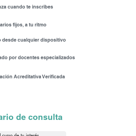
s de recuperación.
za cuando te inscribes
arios fijos, a tu ritmo
mnado en la realización de los
 Virtual, el alumno dispondrá de
 desde cualquier dispositivo
ndo un intercambio dinámico y
zado por docentes especializados
o e ingresar para realizar las
cación Acreditativa Verificada
os de experiencia de cada
rio de consulta
os, poniendo en práctica los