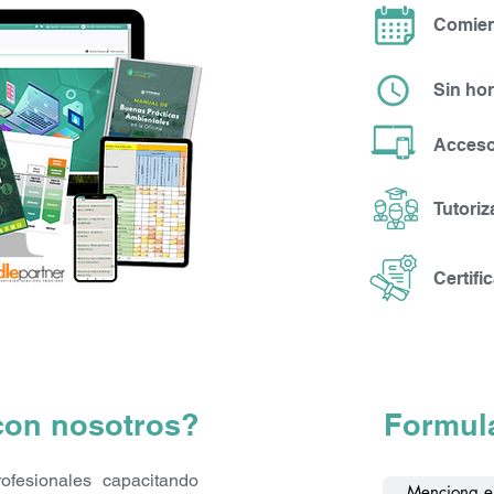
 se aprueba con un mínimo de 6 puntos y posee dos instancia
Comien
yude durante el curso?
Sin hor
Bio cuenta con profesionales especializados que guiarán al alu
 o dificultadas que se pudieran plantear. A través del Campus
Acceso
de un sistema de comunicación directa con su tutor favorecie
Tutori
o o puedo cursar en cualquier momento?
tendrás horarios fijos de cursado. Podrás cursar en todo moment
Certifi
leer las lecturas cuando desees.
a el curso?
uestros tutores, con contenido actualizado y basado en los añ
con nosotros?
Formula
s científicos, revistas, webs, aplicaciones y más
ácticas y casos reales para analizar y debatir con otros alumn
fesionales capacitando