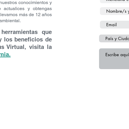
cada módulo.
nuestros conocimientos y
:
espacio virtual para alumnos destinado a conocerse y conve
e actualices y obtengas
 Llevamos más de 12 años
 ambiental.
formato pdf, seleccionados exclusivamente por los tutores para
 herramientas que
rtual
y contacto con el tutor para realizar consultas disponible l
 los beneficios de
 Virtual, visita
la
taforma y contenidos tengo?
mia.
e el registro, el alumno dispondrá de
6 semanas
para finalizar
?
ra busca identificar cuánto ha aprendido cada alumno luego de
a con un mínimo de 6 puntos y posee dos instancias de recup
s 6 semanas de cursado.