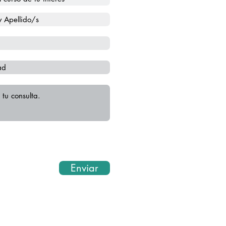
rsar sobre dudas y debates de
 profundizar y ampliar los
as 24 hr.
 el curso.
 abordados todos los
eración. La aprobación de la
Enviar