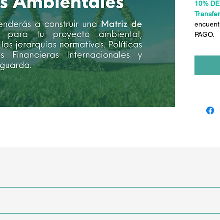
10% DE
Transfe
encuent
PAGO.
studio.
na serie de seis cursos que componen el
Programa de
Experto
do para ser tomado de forma individual o integrado al progra
esionales, técnicos y estudiantes avanzados de áreas ambiental