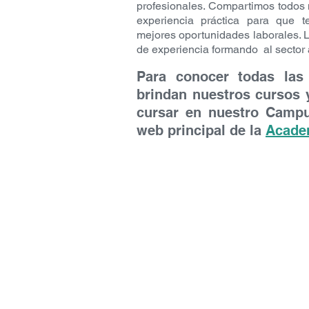
contenidos aprendidos en 
profesionales. Compartimos todos 
Foro de consultas generales
experiencia práctica para que t
mejores oportunidades laborales.
cada curso.
de experiencia formando al sector
Biblioteca digital:
Libros en 
conocimientos.
Para conocer todas las
Acceso directo al campus vi
brindan nuestros cursos y
cursar en nuestro Campus
¿Qué plazo de acceso a la pla
web principal de la
Acade
Una vez realizado correctament
¿Qué tipo de evaluación existe
​La evaluación final integrado
conceptos. La misma se aprueb
misma debe estar dentro de la