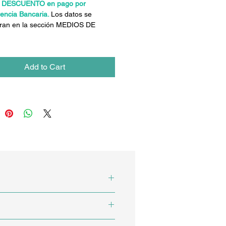
 DESCUENTO en pago por
rencia Bancaria.
Los datos se
ran en la sección MEDIOS DE
Add to Cart
 en Estudios de Impacto
ma general.
es. También directivos de