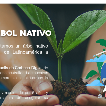
rbol nativo
tamos un árbol nativo
s de Latinoamérica a
uella de Carbono Digital
de
ono neutralidad de nuestras
compromiso continuo con la
 y mantenido por 5 años y
manera de asegurar su