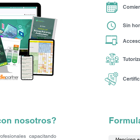
 se aprueba con un mínimo de 6 puntos y posee dos instancia
Comien
yude durante el curso?
Sin hor
Bio cuenta con profesionales especializados que guiarán al alu
 o dificultadas que se pudieran plantear. A través del Campus
Acceso
de un sistema de comunicación directa con su tutor favorecie
Tutori
o o puedo cursar en cualquier momento?
tendrás horarios fijos de cursado. Podrás cursar en todo moment
Certifi
leer las lecturas cuando desees.
a el curso?
uestros tutores, con contenido actualizado y basado en los añ
con nosotros?
Formula
s científicos, revistas, webs, aplicaciones y más
ácticas y casos reales para analizar y debatir con otros alumn
fesionales capacitando