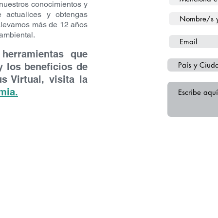
cada módulo.
nuestros conocimientos y
:
espacio virtual para alumnos destinado a conocerse y conve
e actualices y obtengas
 Llevamos más de 12 años
 ambiental.
formato pdf, seleccionados exclusivamente por los tutores para
 herramientas que
rtual
y contacto con el tutor para realizar consultas disponible l
 los beneficios de
 Virtual, visita
la
taforma y contenidos tengo?
mia.
e el registro, el alumno dispondrá de
6 semanas
para finalizar
?
ra busca identificar cuánto ha aprendido cada alumno luego de
e Obra real el alumno deberá desarrollar medidas mitigatorias 
a con un mínimo de 6 puntos y posee dos instancias de recup
s 6 semanas de cursado.