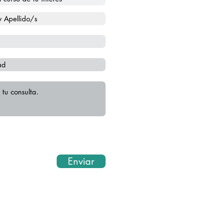
rsar sobre dudas y debates de
 profundizar y ampliar los
as 24 hr.
 el curso.
 abordados todos los
bajo la jerarquía
eración. La aprobación de la
Enviar