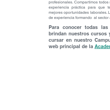
contenidos aprendidos en 
profesionales. Compartimos todos 
Foro de consultas generales
experiencia práctica para que t
mejores oportunidades laborales.
cada curso.
de experiencia formando al sector
Biblioteca digital:
Libros en 
conocimientos.
Para conocer todas las
Acceso directo al campus vi
brindan nuestros cursos y
cursar en nuestro Campus
¿Qué plazo de acceso a la pla
web principal de la
Acade
Una vez realizado correctament
¿Qué tipo de evaluación existe
​La evaluación final integrado
conceptos. Sobre un Proyecto d
aprendida. La misma se aprueb
misma debe estar dentro de la