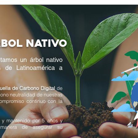
rbol nativo
tamos un árbol nativo
s de Latinoamérica a
uella de Carbono Digital
de
ono neutralidad de nuestras
compromiso continuo con la
 y mantenido por 5 años y
manera de asegurar su