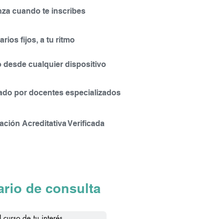
s de recuperación.
za cuando te inscribes
arios fijos, a tu ritmo
mnado en la realización de los
 Virtual, el alumno dispondrá de
 desde cualquier dispositivo
ndo un intercambio dinámico y
zado por docentes especializados
o e ingresar para realizar las
cación Acreditativa Verificada
os de experiencia de cada
rio de consulta
os, poniendo en práctica los