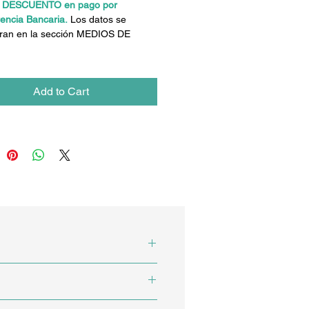
E DESCUENTO
en pago por
rencia Bancaria.
Los datos se
ran en la sección MEDIOS DE
Add to Cart
 Estudios de Impacto
ma general.
es. También directivos de