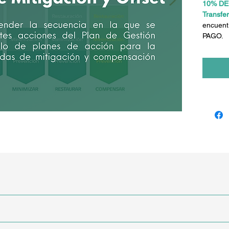
10% D
Transfe
encuent
PAGO.
studio.
 serie de seis cursos que componen el
Programa de Experto en
do para ser tomado de forma individual o integrado al progra
esionales, técnicos y estudiantes avanzados de áreas ambiental